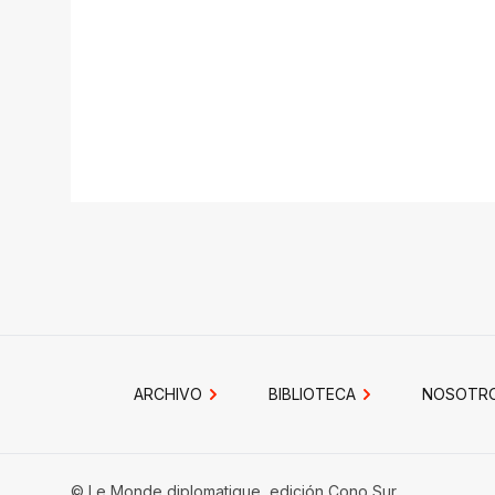
ARCHIVO
BIBLIOTECA
NOSOTR
© Le Monde diplomatique, edición Cono Sur.