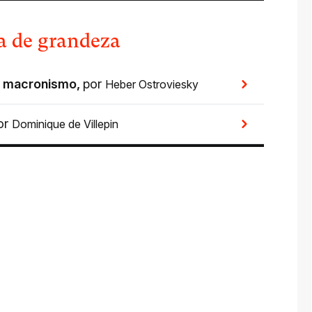
ia de grandeza
el macronismo
,
por
Heber Ostroviesky
or
Dominique de Villepin