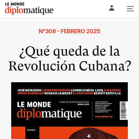
Skip
Le monde diplomatique
to
content
N°308 - FEBRERO 2025
¿Qué queda de la
Revolución Cubana?