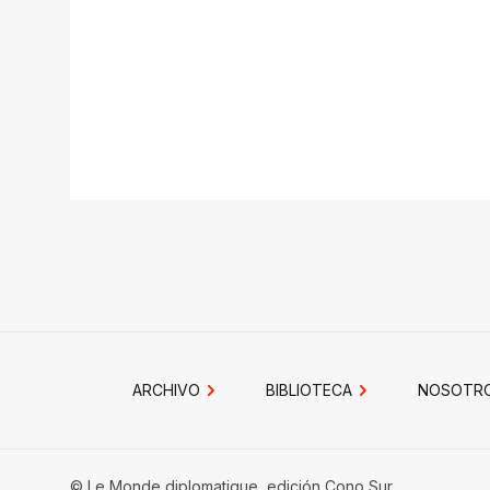
ARCHIVO
BIBLIOTECA
NOSOTR
© Le Monde diplomatique, edición Cono Sur.