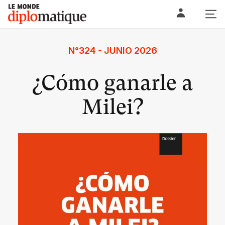
Skip
Le monde diplomatique
to
content
N°324 - JUNIO 2026
¿Cómo ganarle a
Milei?