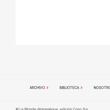
ARCHIVO
BIBLIOTECA
NOSOTR
© Le Monde diplomatique, edición Cono Sur.