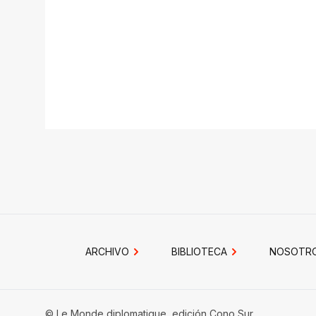
ARCHIVO
BIBLIOTECA
NOSOTR
© Le Monde diplomatique, edición Cono Sur.