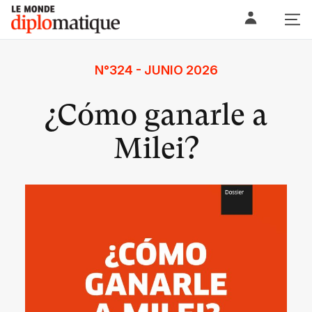
Skip
Le monde diplomatique
to
content
N°324 - JUNIO 2026
¿Cómo ganarle a
Milei?