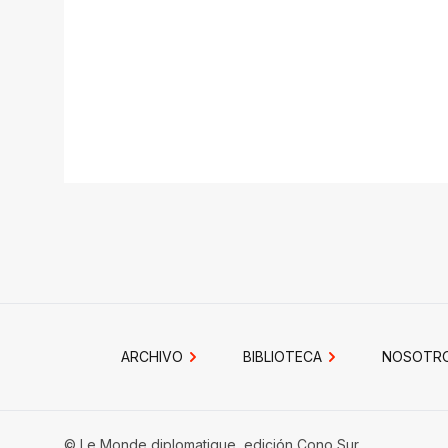
ARCHIVO
BIBLIOTECA
NOSOTR
© Le Monde diplomatique, edición Cono Sur.