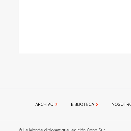
ARCHIVO
BIBLIOTECA
NOSOTR
© Le Monde diplomatique, edición Cono Sur.