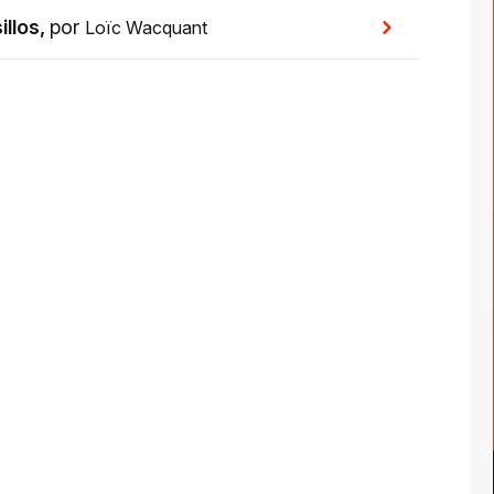
illos
,
por
Loïc Wacquant