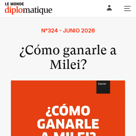
Skip
Le monde diplomatique
to
content
N°324 - JUNIO 2026
¿Cómo ganarle a
Milei?