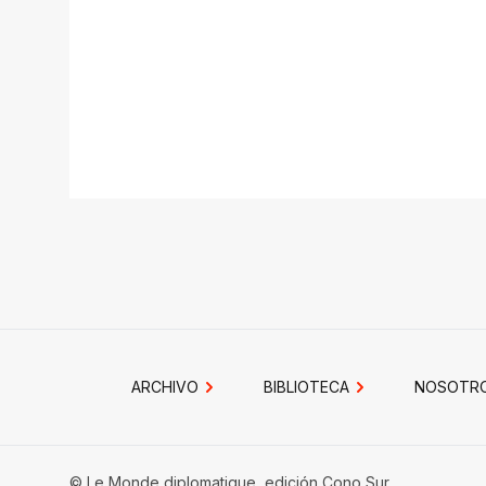
ARCHIVO
BIBLIOTECA
NOSOTR
© Le Monde diplomatique, edición Cono Sur.