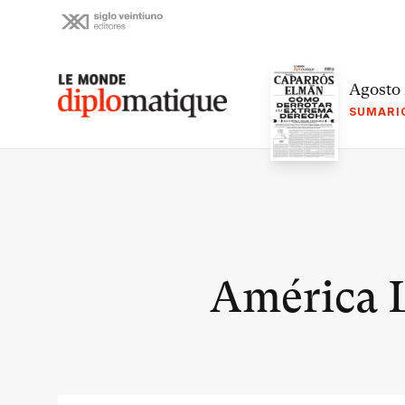
Skip
to
content
Le monde diplomatique
Agosto
SUMARI
América L