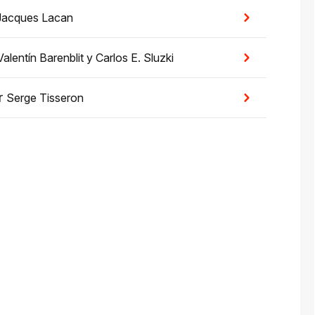
Jacques Lacan
Valentín Barenblit
y
Carlos E. Sluzki
r
Serge Tisseron