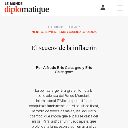
Skip
Le monde diplomatique
to
content
EDICIÓN 037 - JULIO 2002
MIENTRAS EL PAÍS SE HUNDE Y AUMENTA LA POBREZA
El «cuco» de la inflación
Por Alfredo Eric Calcagno y Eric
Calcagno
*
La política argentina gira en torno a la
benevolencia del Fondo Monetario
Internacional (FMI) que permitirá dos
conquistas fundamentales: el equilibrio fiscal,
remedio de todos los males, y el equilibrio
cósmico, que impida que el país se caiga del
mapa. Para justificar un nuevo ajuste, que
prolongaría la recesión y aumentaría el ya