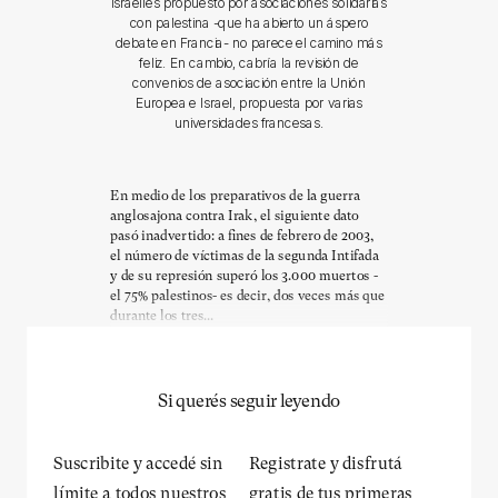
israelíes propuesto por asociaciones solidarias
con palestina -que ha abierto un áspero
debate en Francia- no parece el camino más
feliz. En cambio, cabría la revisión de
convenios de asociación entre la Unión
Europea e Israel, propuesta por varias
universidades francesas.
En medio de los preparativos de la guerra
anglosajona contra Irak, el siguiente dato
pasó inadvertido: a fines de febrero de 2003,
el número de víctimas de la segunda Intifada
y de su represión superó los 3.000 muertos -
el 75% palestinos- es decir, dos veces más que
durante los tres...
Si querés seguir leyendo
Suscribite y accedé sin
Registrate y disfrutá
límite a todos nuestros
gratis de tus primeras