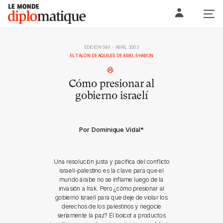
Skip
Le monde diplomatique
to
content
EDICIÓN 046 - ABRIL 2003
EL TALÓN DE AQUILES DE ARIEL SHARON
Cómo presionar al
gobierno israelí
Por Dominique Vidal
*
Una resolución justa y pacífica del conflicto
israelí-palestino es la clave para que el
mundo árabe no se inflame luego de la
invasión a Irak. Pero ¿cómo presionar al
gobierno israelí para que deje de violar los
derechos de los palestinos y negocie
seriamente la paz? El boicot a productos