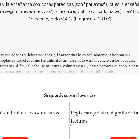
a y la enseñanza son cosas parecidas (son "parientes"), pues la enseñ
ra según nuevas medidas") al hombre; y al modificarlo hace ("crea") n
Demócrito, siglo V A.C. (Fragmento 33 DK)
as sociedades subdesarrolladas -y la argentina lo es actualmente- afrontan sus
ropias catástrofes como los animales un terremoto o un incendio en los bosques.
umanas al fin y al cabo, se muestran voluntariosas y hasta heroicas cuando la casa
e quema, pero puesto que son incapaces de establecer relaciones de...
Si querés seguir leyendo
é sin límite a todos nuestros
Registrate y disfrutá gratis de t
lecturas.
O