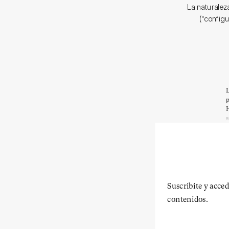
La naturalez
("configu
L
p
H
s
Suscribite y acced
contenidos.