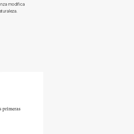
anza modifica
aturaleza.
us primeras