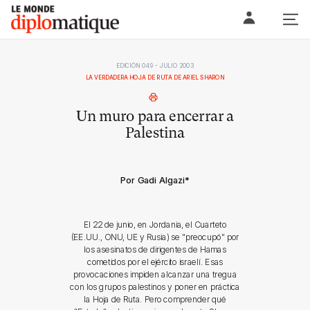
Skip
Le monde diplomatique
to
content
EDICIÓN 049 - JULIO 2003
LA VERDADERA HOJA DE RUTA DE ARIEL SHARON
Un muro para encerrar a
Palestina
Por Gadi Algazi
*
El 22 de junio, en Jordania, el Cuarteto
(EE.UU., ONU, UE y Rusia) se "preocupó" por
los asesinatos de dirigentes de Hamas
cometidos por el ejército israelí. Esas
provocaciones impiden alcanzar una tregua
con los grupos palestinos y poner en práctica
la Hoja de Ruta. Pero comprender qué