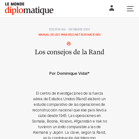
Skip
Le monde diplomatique
to
content
EDICIÓN 054 - DICIEMBRE 2003
MANUAL DE USO PARA RECONSTRUIR NACIONES
Los consejos de la Rand
Por Dominique Vidal
*
El centro de investigaciones de la fuerza
aérea de Estados Unidos (Rand) elaboró un
estudio comparativo de las operaciones de
reconstrucción nacional que ese país llevó a
cabo desde 1945. Las operaciones en
Somalia, Bosnia, Kosovo, Afganistán e Irak no
tuvieron un éxito comparable a las de
Alemania y Japón. La clave, según la Rand,
es la combinación del liderazgo