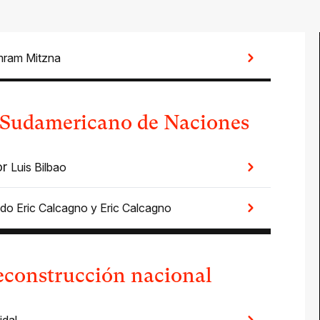
ram Mitzna
 Sudamericano de Naciones
or
Luis Bilbao
edo Eric Calcagno
y
Eric Calcagno
reconstrucción nacional
idal