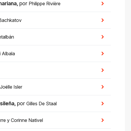
hariana
,
por
Philippe Rivière
Bachkatov
talbán
i Albala
Joëlle Isler
sileña
,
por
Gilles De Staal
rre
y
Corinne Nativel