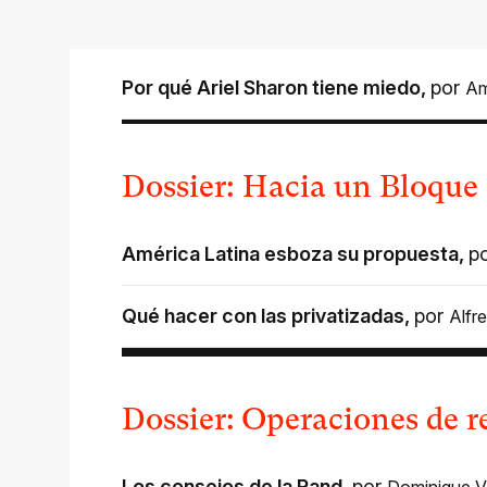
Por qué Ariel Sharon tiene miedo
,
por
Am
Dossier: Hacia un Bloque
América Latina esboza su propuesta
,
p
Qué hacer con las privatizadas
,
por
Alfr
Dossier: Operaciones de 
Los consejos de la Rand
,
por
Dominique V