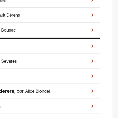
ult Dérens
n Bousac
o Sevares
aderera
,
por
Alice Blondel
s