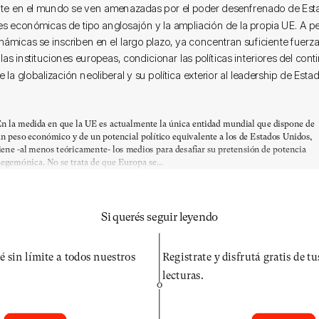
te en el mundo se ven amenazadas por el poder desenfrenado de Est
es económicas de tipo anglosajón y la ampliación de la propia UE. A p
inámicas se inscriben en el largo plazo, ya concentran suficiente fuer
 las instituciones europeas, condicionar las políticas interiores del cont
 la globalización neoliberal y su política exterior al leadership de Est
n la medida en que la UE es actualmente la única entidad mundial que dispone de
n peso económico y de un potencial político equivalente a los de Estados Unidos,
iene -al menos teóricamente- los medios para desafiar su pretensión de potencia
egemónica. No se trata de que Europa se...
Si querés seguir leyendo
é sin límite a todos nuestros
Registrate y disfrutá gratis de t
lecturas.
O