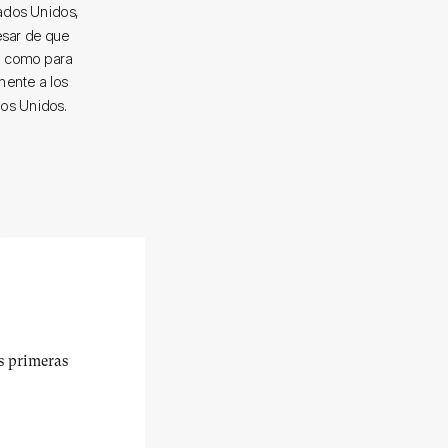
ados Unidos,
esar de que
za como para
inente a los
ados Unidos.
us primeras