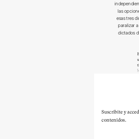
independien
las opcion
esas tres d
paralizar a
dictados de
E
u
t
h
Suscribite y acced
contenidos.