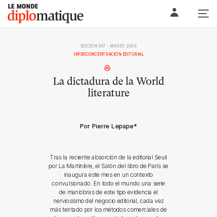
Skip
Le monde diplomatique
to
content
EDICIÓN 057 - MARZO 2004
HIPERCONCENTRACIÓN EDITORIAL
La dictadura de la World
literature
Por Pierre Lepape
*
Tras la reciente absorción de la editorial Seuil
por La Martinière, el Salón del libro de París se
inaugura este mes en un contexto
convulsionado. En todo el mundo una serie
de maniobras de este tipo evidencia el
nerviosismo del negocio editorial, cada vez
más tentado por los métodos comerciales de