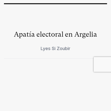
Apatía electoral en Argelia
Lyes Si Zoubir
Una prensa libre, pero
amenazada
Bárbara Vignaux