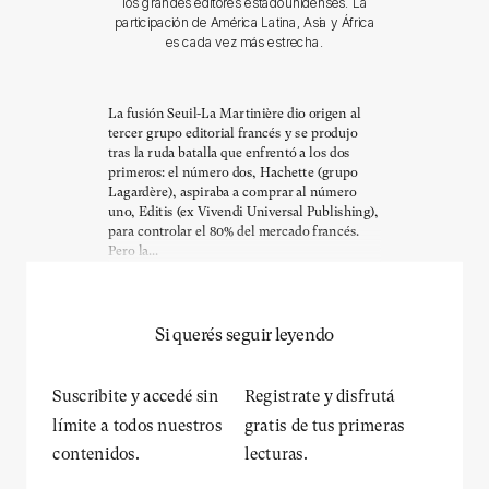
los grandes editores estadounidenses. La
participación de América Latina, Asia y África
es cada vez más estrecha.
La fusión Seuil-La Martinière dio origen al
tercer grupo editorial francés y se produjo
tras la ruda batalla que enfrentó a los dos
primeros: el número dos, Hachette (grupo
Lagardère), aspiraba a comprar al número
uno, Editis (ex Vivendi Universal Publishing),
para controlar el 80% del mercado francés.
Pero la...
Si querés seguir leyendo
Suscribite y accedé sin
Registrate y disfrutá
límite a todos nuestros
gratis de tus primeras
contenidos.
lecturas.