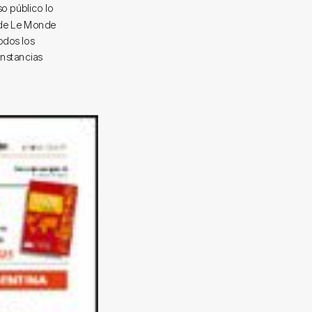
so público lo
onde Le Monde
odos los
unstancias