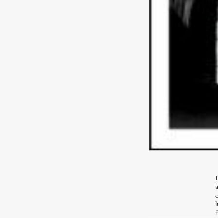
P
a
o
l
f