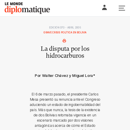
Skip
Le monde diplomatique
to
content
EDICIÓN 070 - ABRIL 2005
GRAVE CRISIS POLÍTICA EN BOLIVIA
La disputa por los
hidrocarburos
Por Walter Chávez y Miguel Lora
*
El 6 de marzo pasado, el presidente Carlos
Mesa presentó su renuncia ante el Congreso
aduciendo un estado de ingobernabilidad del
país. Más que nunca, la tesis de la existencia
de dos Bolivias retomaba vigencia en un
escenario marcado por dos visiones
antagónicas acerca de cómo el Estado