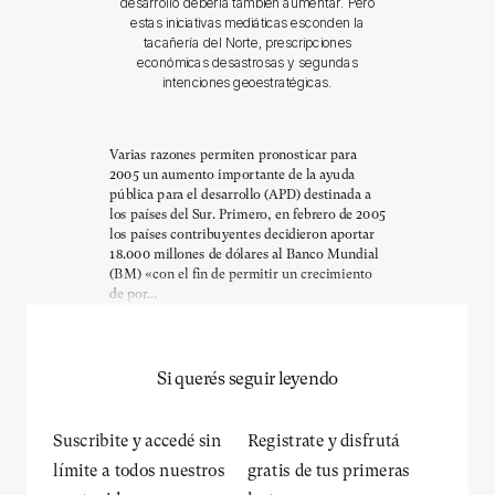
desarrollo debería también aumentar. Pero
estas iniciativas mediáticas esconden la
tacañería del Norte, prescripciones
económicas desastrosas y segundas
intenciones geoestratégicas.
Varias razones permiten pronosticar para
2005 un aumento importante de la ayuda
pública para el desarrollo (APD) destinada a
los países del Sur. Primero, en febrero de 2005
los países contribuyentes decidieron aportar
18.000 millones de dólares al Banco Mundial
(BM) «con el fin de permitir un crecimiento
de por...
Si querés seguir leyendo
Suscribite y accedé sin
Registrate y disfrutá
límite a todos nuestros
gratis de tus primeras