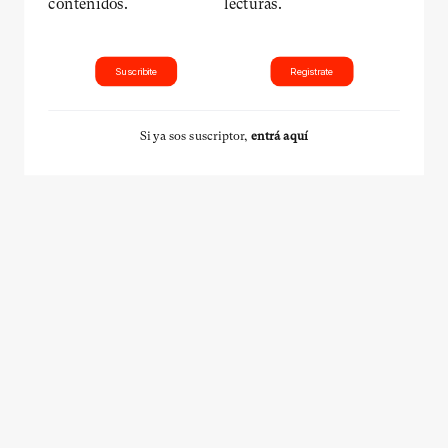
contenidos.
lecturas.
Suscribite
Registrate
Si ya sos suscriptor,
entrá aquí