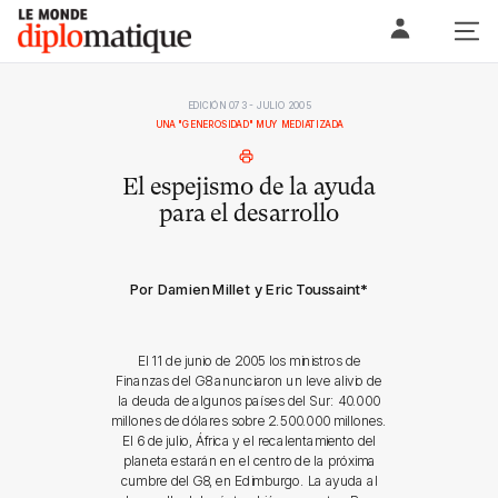
Skip
Le monde diplomatique
to
content
EDICIÓN 073 - JULIO 2005
UNA "GENEROSIDAD" MUY MEDIATIZADA
El espejismo de la ayuda
para el desarrollo
Por Damien Millet y Eric Toussaint
*
El 11 de junio de 2005 los ministros de
Finanzas del G8 anunciaron un leve alivio de
la deuda de algunos países del Sur: 40.000
millones de dólares sobre 2.500.000 millones.
El 6 de julio, África y el recalentamiento del
planeta estarán en el centro de la próxima
cumbre del G8, en Edimburgo. La ayuda al