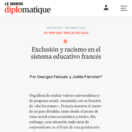
Skip
Le monde diplomatique
to
content
EDICIÓN 078 - DICIEMBRE 2005
UN "NEW DEAL" PARA LAS ESCUELAS
Exclusión y racismo en el
sistema educativo francés
Por Georges Felouzis y Joëlle Perroton
*
Orgullosa de exaltar valores universalistas y
de progreso social, encantada con su función
de «dar lecciones», Francia muestra el rostro
de un país dividido, tanto desde el punto de
vista social como económico y étnico. Sin
embargo, esta situación nada tiene de
sorprendente: es el fruto de una guetización