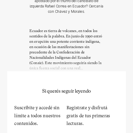
apostado por el triunfo del candidato de
izquierda Rafael Correa en Ecuador? Cercanía
con Chávez y Morales.
Ecuador es tierra de volcanes, en todos los
sentidos de la palabra. En junio de 1990 entró
en erupción una potente corriente indígena,
en ocasión de las manifestaciones sin
precedente de la Confederación de
Nacionalidades Indígenas del Ecuador
(Conaie). Este movimiento seguiría siendo la
única fuerza social con una real...
Si querés seguir leyendo
Suscribite y accedé sin
Registrate y disfrutá
límite a todos nuestros
gratis de tus primeras
contenidos.
lecturas.