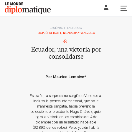
Skip
Le monde diplomatique
to
content
EDICIÓN 091 - ENERO 2007
DESPUÉS DE BRASIL, NICARAGUA Y VENEZUELA
Ecuador, una victoria por
consolidarse
Por Maurice Lemoine
*
Este año, la sorpresa no surgió de Venezuela.
Incluso la prensa internacional, que no le
manifiesta simpatía, había previsto la
reelección del presidente Hugo Chávez, quien
logró la victoria en los comicios del 4 de
diciembre con un resultado inapelable
(62,89% de los votos). Pero, ¿quién habría