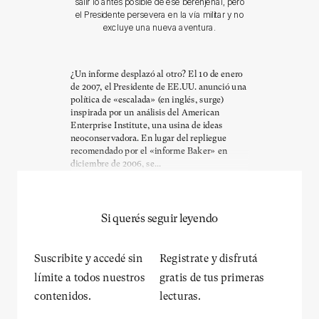
salir lo antes posible de ese berenjenal, pero
el Presidente persevera en la vía militar y no
excluye una nueva aventura.
¿Un informe desplazó al otro? El 10 de enero
de 2007, el Presidente de EE.UU. anunció una
política de «escalada» (en inglés, surge)
inspirada por un análisis del American
Enterprise Institute, una usina de ideas
neoconservadora. En lugar del repliegue
recomendado por el «informe Baker» en
diciembre de 2006, se...
Si querés seguir leyendo
Suscribite y accedé sin
Registrate y disfrutá
límite a todos nuestros
gratis de tus primeras
contenidos.
lecturas.