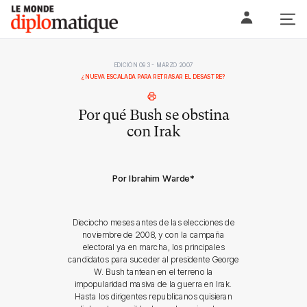
Skip
Le monde diplomatique
to
content
EDICIÓN 093 - MARZO 2007
¿NUEVA ESCALADA PARA RETRASAR EL DESASTRE?
Por qué Bush se obstina
con Irak
Por Ibrahim Warde
*
Dieciocho meses antes de las elecciones de
noviembre de 2008, y con la campaña
electoral ya en marcha, los principales
candidatos para suceder al presidente George
W. Bush tantean en el terreno la
impopularidad masiva de la guerra en Irak.
Hasta los dirigentes republicanos quisieran