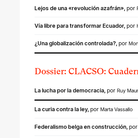
Lejos de una «revolución azafrán»
,
por
Vía libre para transformar Ecuador
,
por
¿Una globalización controlada?
,
por
Mon
Dossier: CLACSO: Cuadern
La lucha por la democracia
,
por
Ruy Maur
La curia contra la ley
,
por
Marta Vassallo
Federalismo belga en construcción
,
po