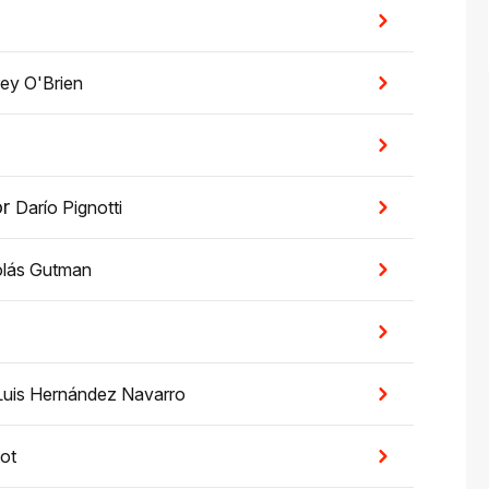
ey O'Brien
or
Darío Pignotti
olás Gutman
Luis Hernández Navarro
iot