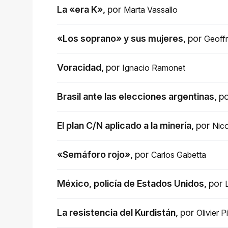
La «era K»
,
por
Marta Vassallo
«Los soprano» y sus mujeres
,
por
Geoffr
Voracidad
,
por
Ignacio Ramonet
Brasil ante las elecciones argentinas
,
p
El plan C/N aplicado a la minería
,
por
Nic
«Semáforo rojo»
,
por
Carlos Gabetta
México, policía de Estados Unidos
,
por
La resistencia del Kurdistán
,
por
Olivier P