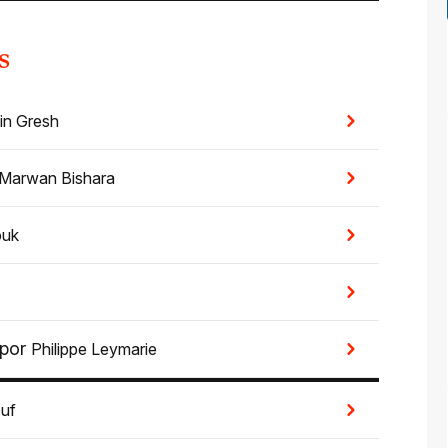
s
in Gresh
Marwan Bishara
ouk
por
Philippe Leymarie
uf