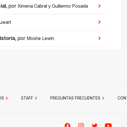
ial
,
por
Ximena Cabral
y
Guillermo Posada
uwart
istoria
,
por
Moshe Lewin
OS
STAFF
PREGUNTAS FRECUENTES
CON
Facebook
Instagram
Twitter
Youtube