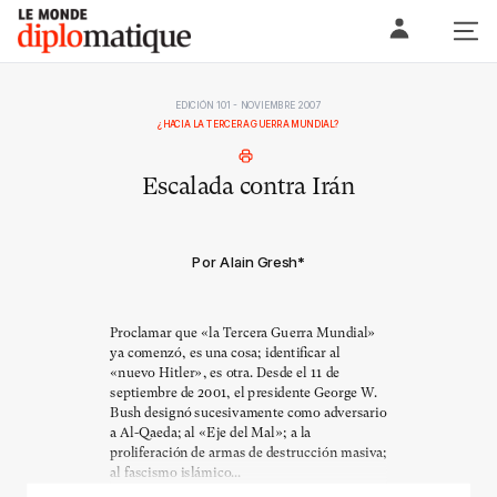
Skip
Le monde diplomatique
to
content
EDICIÓN 101 - NOVIEMBRE 2007
¿HACIA LA TERCERA GUERRA MUNDIAL?
Escalada contra Irán
Por Alain Gresh
*
Proclamar que «la Tercera Guerra Mundial»
ya comenzó, es una cosa; identificar al
«nuevo Hitler», es otra. Desde el 11 de
septiembre de 2001, el presidente George W.
Bush designó sucesivamente como adversario
a Al-Qaeda; al «Eje del Mal»; a la
proliferación de armas de destrucción masiva;
al fascismo islámico...