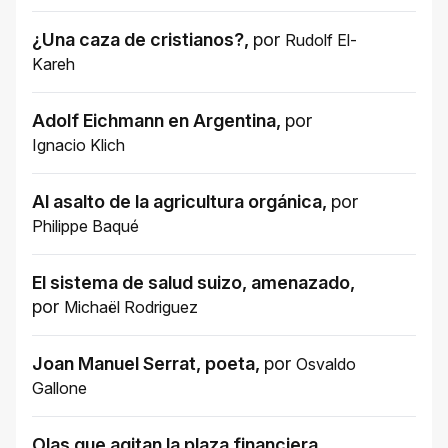
¿Una caza de cristianos?
,
por
Rudolf El-
Kareh
Adolf Eichmann en Argentina
,
por
Ignacio Klich
Al asalto de la agricultura orgánica
,
por
Philippe Baqué
El sistema de salud suizo, amenazado
,
por
Michaël Rodriguez
Joan Manuel Serrat, poeta
,
por
Osvaldo
Gallone
Olas que agitan la plaza financiera