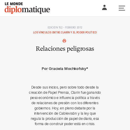
Skip
Le monde diplomatique
to
content
EDICIÓN 152 - FEBRERO 2012
LOS VÍNCULOS ENTRE CLARÍN Y EL PODER POLÍTICO
Relaciones peligrosas
Por Graciela Mochkofsky
*
Desde sus inicios, pero sobre todo desde la
creación de Papel Prensa, Clarín fue ganando
peso económico e influencia política a través
de relaciones de presión con los diferentes
gobiernos. Hoy, en pleno debate por la
intervención de Cablevisión y la ley que
regula la producción de papel de diario, esa
forma de construir poder está en crisis.