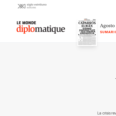
Skip
to
content
Le monde diplomatique
Agosto
SUMARI
La crisis r