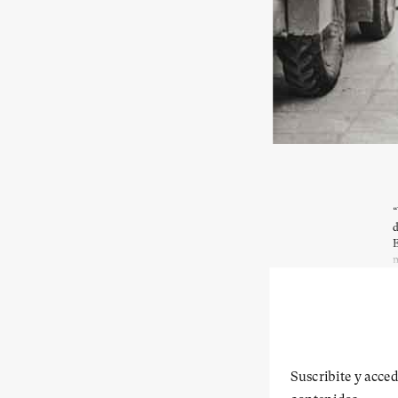
“
d
E
m
Suscribite y acced