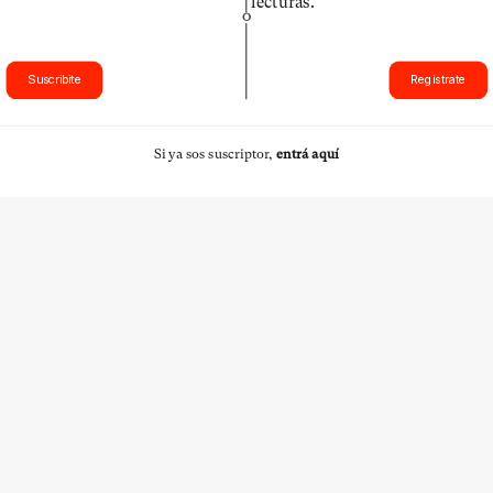
lecturas.
O
Suscribite
Registrate
Si ya sos suscriptor,
entrá aquí