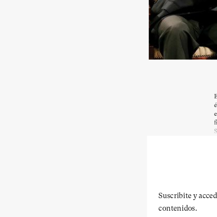
E
é
e
f
S
Suscribite y acced
contenidos.