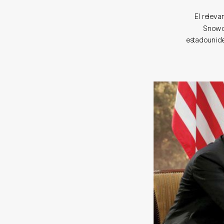
El releva
Snowde
estadounide