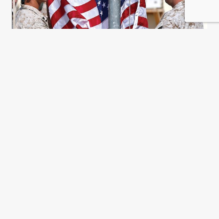
Incierto futuro para Afganistán
Camelia Entekhabifard