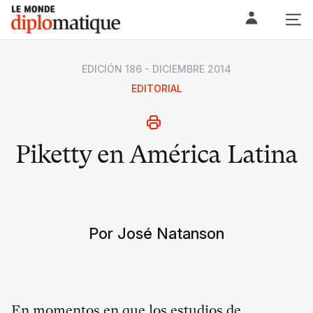
Skip
Le monde diplomatique
to
content
EDICIÓN 186 - DICIEMBRE 2014
EDITORIAL
Piketty en América Latina
Por José Natanson
En momentos en que los estudios de