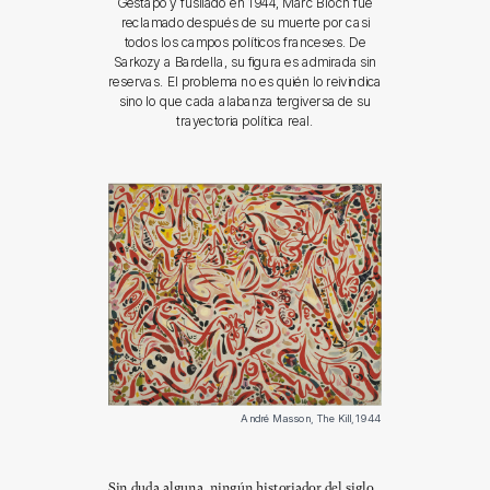
Gestapo y fusilado en 1944, Marc Bloch fue
reclamado después de su muerte por casi
todos los campos políticos franceses. De
Sarkozy a Bardella, su figura es admirada sin
reservas. El problema no es quién lo reivindica
sino lo que cada alabanza tergiversa de su
trayectoria política real.
André Masson, The Kill, 1944
Sin duda alguna, ningún historiador del siglo