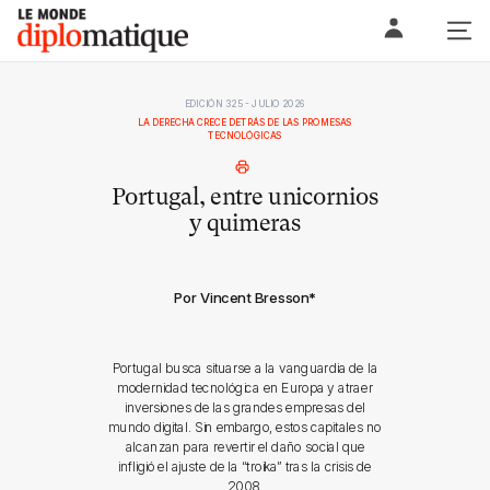
Skip
Le monde diplomatique
to
content
EDICIÓN 325 - JULIO 2026
LA DERECHA CRECE DETRÁS DE LAS PROMESAS
TECNOLÓGICAS
Portugal, entre unicornios
y quimeras
Por Vincent Bresson
*
Portugal busca situarse a la vanguardia de la
modernidad tecnológica en Europa y atraer
inversiones de las grandes empresas del
mundo digital. Sin embargo, estos capitales no
alcanzan para revertir el daño social que
infligió el ajuste de la “troika” tras la crisis de
2008.