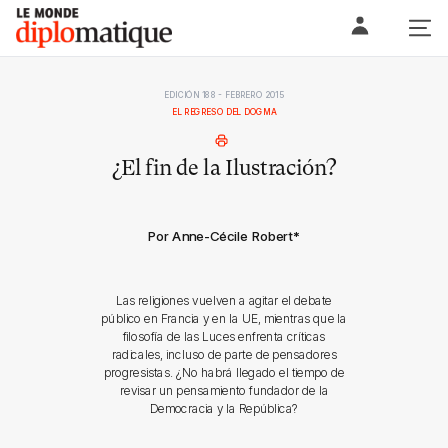
Skip
Le monde diplomatique
to
content
EDICIÓN 188 - FEBRERO 2015
EL REGRESO DEL DOGMA
¿El fin de la Ilustración?
Por Anne-Cécile Robert
*
Las religiones vuelven a agitar el debate
público en Francia y en la UE, mientras que la
filosofía de las Luces enfrenta críticas
radicales, incluso de parte de pensadores
progresistas. ¿No habrá llegado el tiempo de
revisar un pensamiento fundador de la
Democracia y la República?