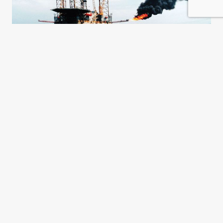
El petróleo agita los mares
Michael T. Klare