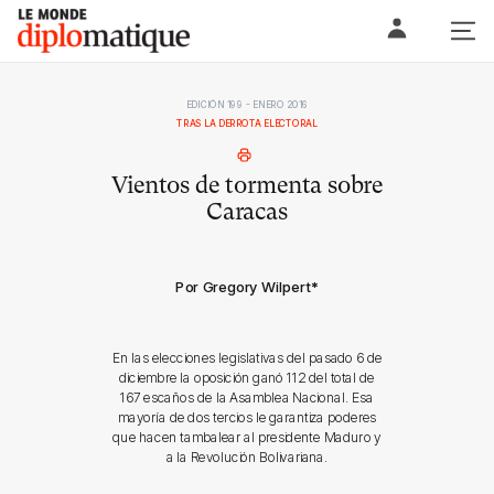
Skip
Le monde diplomatique
to
content
EDICIÓN 199 - ENERO 2016
TRAS LA DERROTA ELECTORAL
Vientos de tormenta sobre
Caracas
Por Gregory Wilpert
*
En las elecciones legislativas del pasado 6 de
diciembre la oposición ganó 112 del total de
167 escaños de la Asamblea Nacional. Esa
mayoría de dos tercios le garantiza poderes
que hacen tambalear al presidente Maduro y
a la Revolución Bolivariana.