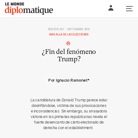
Skip
Le monde diplomatique
to
content
EDICIÓN 207 - SEPTIEMBRE 2016
MÁS ALLÁ DE LAS ELECCIONES
¿Fin del fenómeno
Trump?
Por Ignacio Ramonet
*
La candidatura de Donald Trump parece estar
desinflándose, víctima de sus provocaciones
e inconsistencias. Sin embargo, su arrasadora
victoria en las primarias republicanas revela el
fuerte desencanto de cierto electorado de
derecha con el establishment.