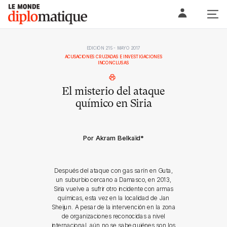
Skip
Le monde diplomatique
to
content
EDICIÓN 215 - MAYO 2017
ACUSACIONES CRUZADAS E INVESTIGACIONES
INCONCLUSAS
El misterio del ataque
químico en Siria
Por Akram Belkaïd
*
Después del ataque con gas sarín en Guta,
un suburbio cercano a Damasco, en 2013,
Siria vuelve a sufrir otro incidente con armas
químicas, esta vez en la localidad de Jan
Sheijun. A pesar de la intervención en la zona
de organizaciones reconocidas a nivel
internacional, aún no se sabe quiénes son los