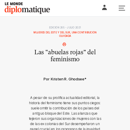
Skip
Le monde diplomatique
to
content
EDICIÓN 265 - JULIO 2021
MUJERES DEL ESTE Y DEL SUR, UNA CONTRIBUCIÓN
OLVIDADA
Las “abuelas rojas” del
feminismo
Por Kristen R. Ghodsee
*
A pesar de su prolífica actualidad editorial, la
historia del feminismo tiene sus puntos ciegos:
suele omitir la contribución de los países del
antiguo bloque del Este. Las alianzas que
tejieron sus organizaciones de mujeres con las
de las ex colonias del Sur desempeñaron un
papel crucial en los progresos de la igualdad