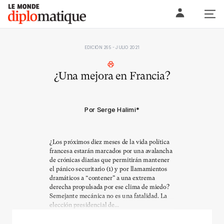
Skip
Le monde diplomatique
to
content
EDICIÓN 265 - JULIO 2021
¿Una mejora en Francia?
Por Serge Halimi
*
¿Los próximos diez meses de la vida política
francesa estarán marcados por una avalancha
de crónicas diarias que permitirán mantener
el pánico securitario (1) y por llamamientos
dramáticos a “contener” a una extrema
derecha propulsada por ese clima de miedo?
Semejante mecánica no es una fatalidad. La
elección presidencial de...