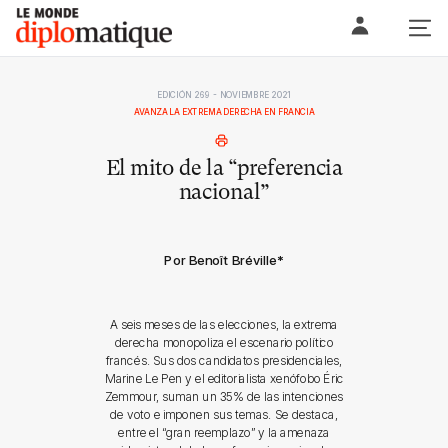
Skip
Le monde diplomatique
to
content
EDICIÓN 269 - NOVIEMBRE 2021
AVANZA LA EXTREMA DERECHA EN FRANCIA
El mito de la “preferencia
nacional”
Por Benoît Bréville
*
A seis meses de las elecciones, la extrema
derecha monopoliza el escenario político
francés. Sus dos candidatos presidenciales,
Marine Le Pen y el editorialista xenófobo Éric
Zemmour, suman un 35% de las intenciones
de voto e imponen sus temas. Se destaca,
entre el “gran reemplazo” y la amenaza