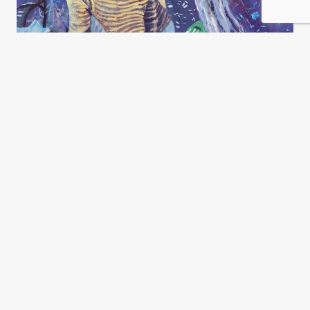
Clave para la consolidación de
la democracia
Luisina Perelmiter