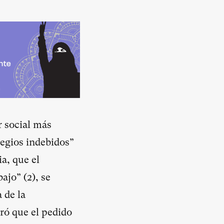
r social más
legios indebidos”
a, que el
ajo” (
2
), se
 de la
ró que el pedido