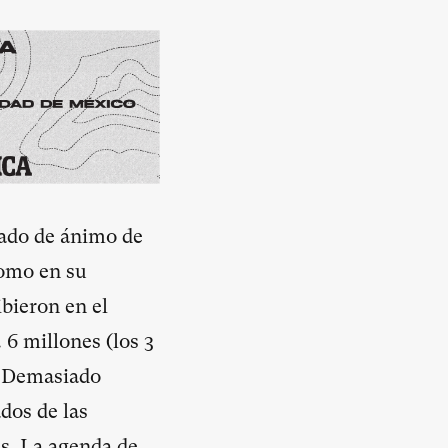
tado de ánimo de
como en su
bieron en el
6 millones (los 3
. Demasiado
dos de las
as. La agenda de