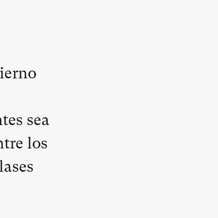
bierno
tes sea
tre los
lases