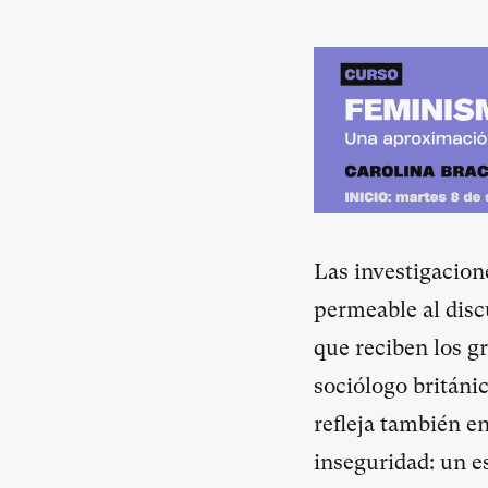
Las investigacione
permeable al discu
que reciben los g
sociólogo británi
refleja también e
inseguridad: un e