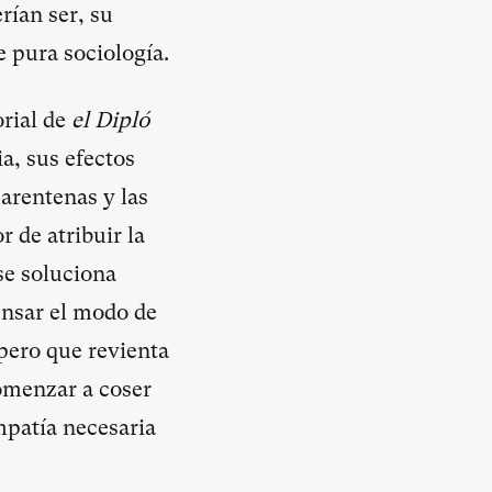
rían ser, su
 pura sociología.
orial de
el Dipló
a, sus efectos
arentenas y las
r de atribuir la
se soluciona
ensar el modo de
pero que revienta
comenzar a coser
patía necesaria