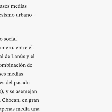
lases medias
gresismo urbano–
o social
omero, entre el
l de Lanús y el
 combinación de
ases medias
es del pasado
), y se asemejan
s. Chocan, en gran
a apenas media una