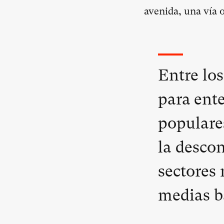
avenida, una vía o
Entre lo
para ent
populare
la desco
sectores 
medias ba