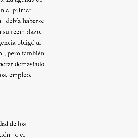
en el primer
– debía haberse
n su reemplazo.
encia obligó al
ial, pero también
sperar demasiado
ios, empleo,
dad de los
ión –o el