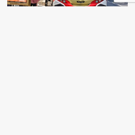
Transporte y desigualdad en
Argentina
Verónica Ocvirk