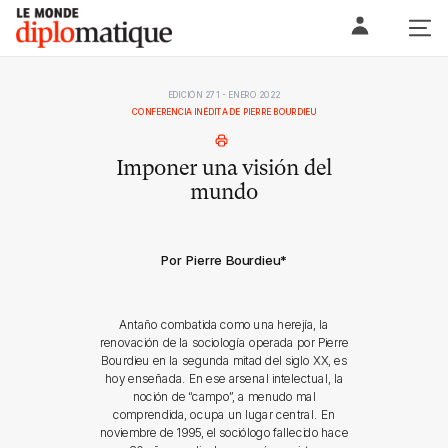
Skip
Le monde diplomatique
to
content
EDICIÓN 271 - ENERO 2022
CONFERENCIA INÉDITA DE PIERRE BOURDIEU
Imponer una visión del
mundo
Por Pierre Bourdieu
*
Antaño combatida como una herejía, la
renovación de la sociología operada por Pierre
Bourdieu en la segunda mitad del siglo XX, es
hoy enseñada. En ese arsenal intelectual, la
noción de “campo”, a menudo mal
comprendida, ocupa un lugar central. En
noviembre de 1995, el sociólogo fallecido hace