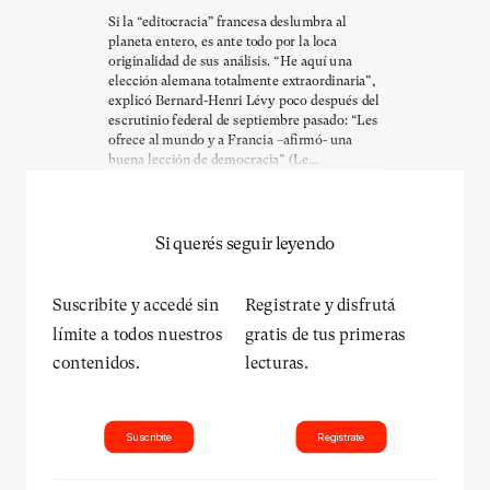
Si la “editocracia” francesa deslumbra al
planeta entero, es ante todo por la loca
originalidad de sus análisis. “He aquí una
elección alemana totalmente extraordinaria”,
explicó Bernard-Henri Lévy poco después del
escrutinio federal de septiembre pasado: “Les
ofrece al mundo y a Francia –afirmó- una
buena lección de democracia” (Le...
Si querés seguir leyendo
Suscribite y accedé sin
Registrate y disfrutá
límite a todos nuestros
gratis de tus primeras
contenidos.
lecturas.
Suscribite
Registrate