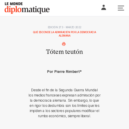
Skip
Le monde diplomatique
to
content
EDICIÓN 273 - MARZO 2022
QUÉ ESCONDE LA ADMIRACIÓN POR LA DEMOCRACIA
ALEMANA
Tótem teutón
Por Pierre Rimbert
*
Desde el fin de la Segunda Guerra Mundial
los medios franceses expresan admiración por
la democracia alemana. Sin embargo, lo que
en rigor los deslumbra son los límites que les
impiden a los sectores populares modificar el
rumbo económico, siempre liberal.