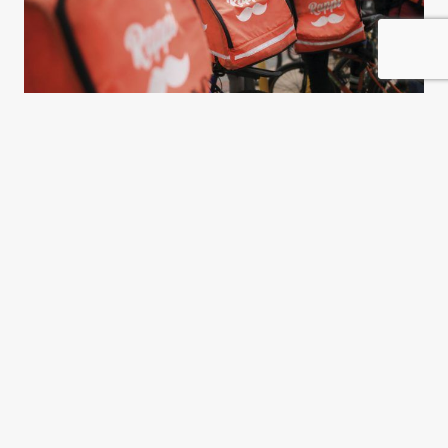
A merced del algoritmo
Sofía Scasserra