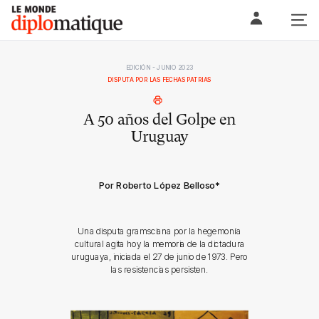
Skip
Le monde diplomatique
to
content
EDICIÓN - JUNIO 2023
DISPUTA POR LAS FECHAS PATRIAS
A 50 años del Golpe en
Uruguay
Por Roberto López Belloso
*
Una disputa gramsciana por la hegemonía
cultural agita hoy la memoria de la dictadura
uruguaya, iniciada el 27 de junio de 1973. Pero
las resistencias persisten.