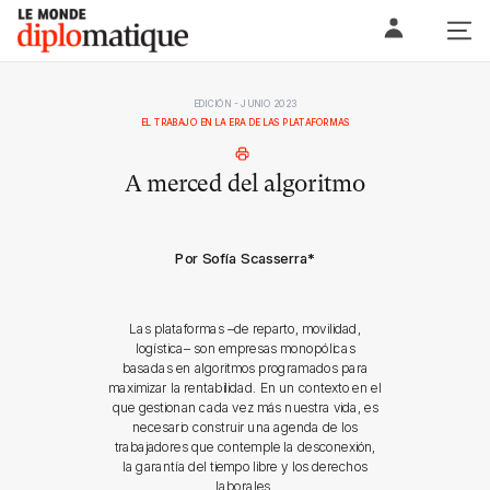
Skip
Le monde diplomatique
to
content
EDICIÓN - JUNIO 2023
EL TRABAJO EN LA ERA DE LAS PLATAFORMAS
A merced del algoritmo
Por Sofía Scasserra
*
Las plataformas –de reparto, movilidad,
logística– son empresas monopólicas
basadas en algoritmos programados para
maximizar la rentabilidad. En un contexto en el
que gestionan cada vez más nuestra vida, es
necesario construir una agenda de los
trabajadores que contemple la desconexión,
la garantía del tiempo libre y los derechos
laborales.