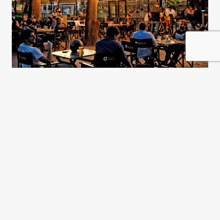
La “economía barrani” y la
desigualdad argentina
José Natanson