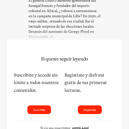
El general Louis Faidherbe [gobernador del
Senegal francés y fundador del imperio
colonial en África], ¿volverá a entrometerse
en la campaña municipal de Lille? En 2020, el
viejo militar, oriundo de esa ciudad, fue el
invitado sorpresa de las elecciones locales.
Después del asesinato de George Floyd en
Minneapolis, el...
Si querés seguir leyendo
Suscribite y accedé sin
Registrate y disfrutá
límite a todos nuestros
gratis de tus primeras
contenidos.
lecturas.
Suscribite
Registrate
Si ya sos suscriptor,
entrá aquí