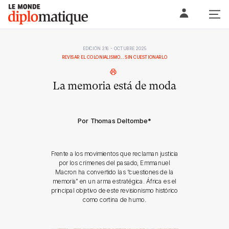
Skip
Le monde diplomatique
to
content
EDICIÓN 316 - OCTUBRE 2025
REVISAR EL COLONIALISMO... SIN CUESTIONARLO
La memoria está de moda
Por Thomas Deltombe
*
Frente a los movimientos que reclaman justicia
por los crímenes del pasado, Emmanuel
Macron ha convertido las “cuestiones de la
memoria” en un arma estratégica. África es el
principal objetivo de este revisionismo histórico
como cortina de humo.