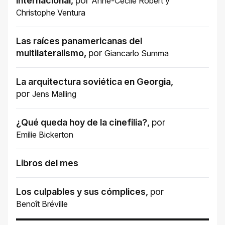
internacional
,
por
Anne-Cécile Robert
y
Christophe Ventura
Las raíces panamericanas del
multilateralismo
,
por
Giancarlo Summa
La arquitectura soviética en Georgia
,
por
Jens Malling
¿Qué queda hoy de la cinefilia?
,
por
Emilie Bickerton
Libros del mes
Los culpables y sus cómplices
,
por
Benoît Bréville