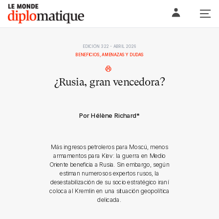
Skip
Le monde diplomatique
to
content
EDICIÓN 322 - ABRIL 2026
BENEFICIOS, AMENAZAS Y DUDAS
¿Rusia, gran vencedora?
Por Hélène Richard
*
Más ingresos petroleros para Moscú, menos
armamentos para Kiev: la guerra en Medio
Oriente beneficia a Rusia. Sin embargo, según
estiman numerosos expertos rusos, la
desestabilización de su socio estratégico iraní
coloca al Kremlin en una situación geopolítica
delicada.