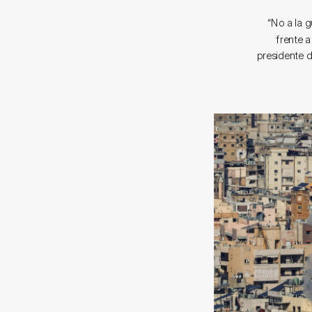
“No a la g
frente a
presidente d