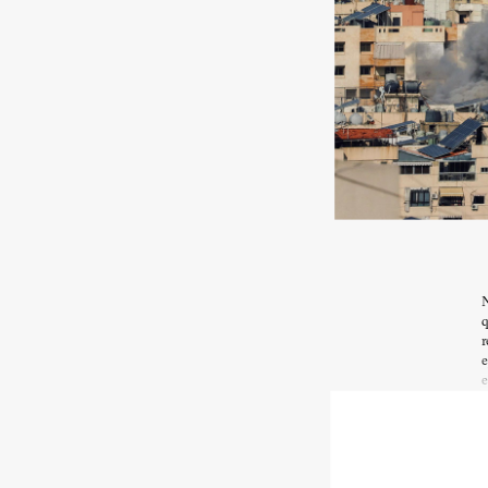
N
q
r
e
e